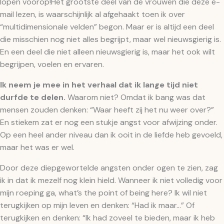
lopen voorop!Het grootste deel van de vrouwen die deze e-
mail lezen, is waarschijnlijk al afgehaakt toen ik over
“multidimensionale velden” begon. Maar er is altijd een deel
die misschien nog niet alles begrijpt, maar wel nieuwsgierig is.
En een deel die niet alleen nieuwsgierig is, maar het ook wilt
begrijpen, voelen en ervaren.
Ik neem je mee in het verhaal dat ik lange tijd niet
durfde te delen.
Waarom niet? Omdat ik bang was dat
mensen zouden denken: “Waar heeft zij het nu weer over?”
En stiekem zat er nog een stukje angst voor afwijzing onder.
Op een heel ander niveau dan ik ooit in de liefde heb gevoeld,
maar het was er wel.
Door deze diepgewortelde angsten onder ogen te zien, zag
ik in dat ik mezelf nog klein hield. Wanneer ik niet volledig voor
mijn roeping ga, what’s the point of being here? Ik wil niet
terugkijken op mijn leven en denken: “Had ik maar…” Of
terugkijken en denken: “Ik had zoveel te bieden, maar ik heb