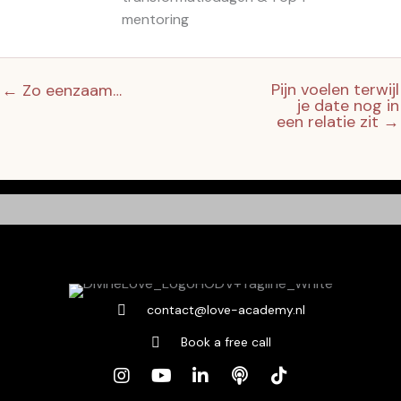
mentoring
Pijn voelen terwijl
← Zo eenzaam…
je date nog in
een relatie zit →
contact@love-academy.nl
Book a free call