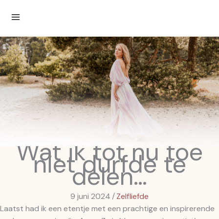
Ga
naar
de
inhoud
Wat ik tot nu toe
niet durfde te
delen…
9 juni 2024
/
Zelfliefde
Laatst had ik een etentje met een prachtige en inspirerende