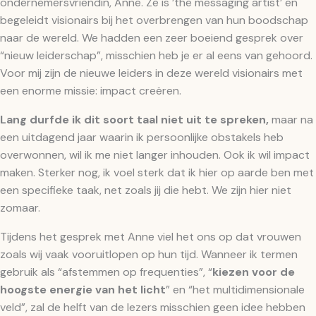
ondernemersvriendin, Anne. Ze is ’the messaging artist’ en
begeleidt visionairs bij het overbrengen van hun boodschap
naar de wereld. We hadden een zeer boeiend gesprek over
“nieuw leiderschap”, misschien heb je er al eens van gehoord.
Voor mij zijn de nieuwe leiders in deze wereld visionairs met
een enorme missie: impact creëren.
Lang durfde ik dit soort taal niet uit te spreken,
maar na
een uitdagend jaar waarin ik persoonlijke obstakels heb
overwonnen, wil ik me niet langer inhouden. Ook ik wil impact
maken. Sterker nog, ik voel sterk dat ik hier op aarde ben met
een specifieke taak, net zoals jij die hebt. We zijn hier niet
zomaar.
Tijdens het gesprek met Anne viel het ons op dat vrouwen
zoals wij vaak vooruitlopen op hun tijd. Wanneer ik termen
gebruik als “afstemmen op frequenties”, “
kiezen voor de
hoogste energie van het licht
” en “het multidimensionale
veld”, zal de helft van de lezers misschien geen idee hebben