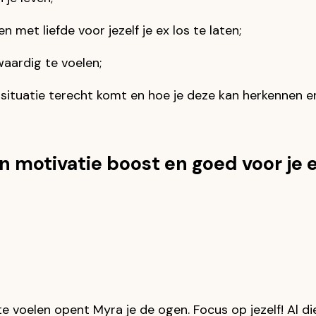
met liefde voor jezelf je ex los te laten;
aardig te voelen;
 situatie terecht komt en hoe je deze kan herkennen 
motivatie boost en goed voor je eg
te voelen opent Myra je de ogen. Focus op jezelf! Al d