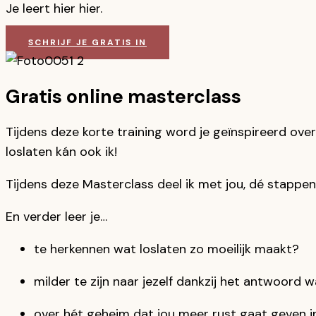
Je leert hier hier.
SCHRIJF JE GRATIS IN
Gratis online masterclass
Tijdens deze korte training word je geïnspireerd over 
loslaten kán ook ik!
Tijdens deze Masterclass deel ik met jou, dé stappen d
En verder leer je…
te herkennen wat loslaten zo moeilijk maakt?
milder te zijn naar jezelf dankzij het antwoord w
over hét geheim dat jou meer rust gaat geven in 