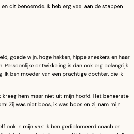
de en dit benoemde. Ik heb erg veel aan de stappen
eid, goede wijn, hoge hakken, hippe sneakers en haar
en. Persoonlijke ontwikkeling is dan ook erg belangrijk
ig. Ik ben moeder van een prachtige dochter, die ik
 ik kreeg hem maar niet uit mijn hoofd. Het beheerste
m! Zij was niet boos, ik was boos en zij nam mijn
zelf ook in mijn vak: Ik ben gediplomeerd coach en